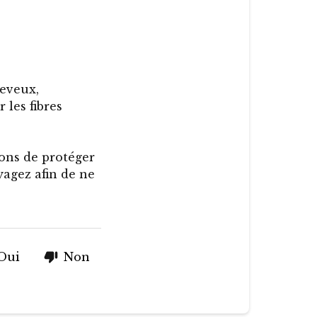
heveux,
 les fibres
lons de protéger
agez afin de ne
Oui
Non